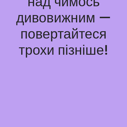
над чимось
дивовижним —
повертайтеся
трохи пізніше!