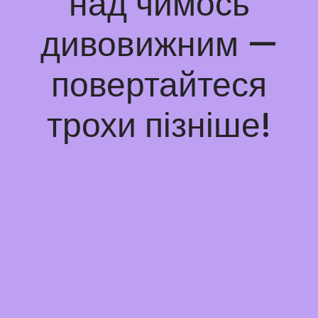
над чимось
дивовижним —
повертайтеся
трохи пізніше!