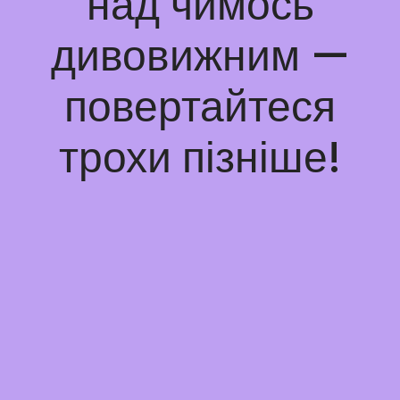
над чимось
дивовижним —
повертайтеся
трохи пізніше!